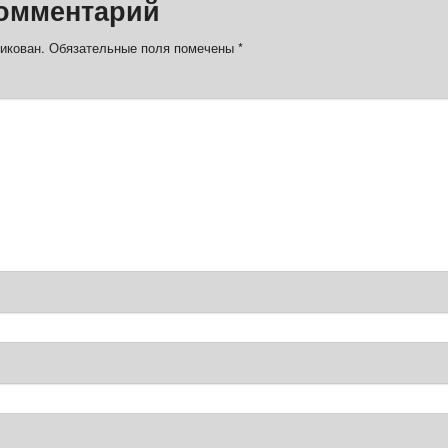
омментарий
икован.
Обязательные поля помечены
*