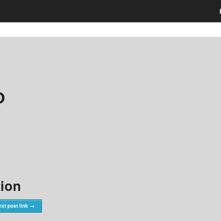
О
tion
xt post link →