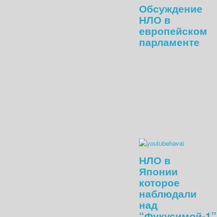
Обсуждение
НЛО в
европейском
парламенте
НЛО в
Японии
которое
наблюдали
над
“Фукусимой-1”