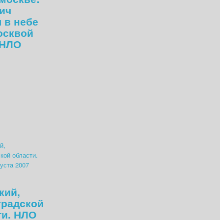
ич
 в небе
осквой
 НЛО
кий,
градской
ти. НЛО