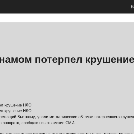
Н
намом потерпел крушени
длежащий Вьетнаму, упали металлические обломки потерпевшего круше
го аппарата, сообщают вьетнамские СМИ.
т, что взрыв произошел на высоте около восьми тысяч метров, но пока 