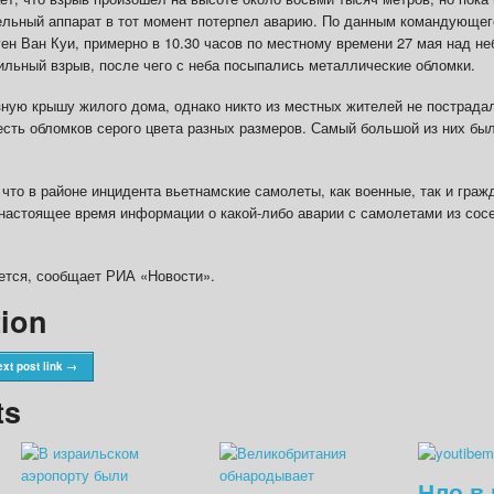
тельный аппарат в тот момент потерпел аварию. По данным командующе
ен Ван Куи, примерно в 10.30 часов по местному времени 27 мая над н
ильный взрыв, после чего с неба посыпались металлические обломки.
ную крышу жилого дома, однако никто из местных жителей не пострадал
сть обломков серого цвета разных размеров. Самый большой из них бы
что в районе инцидента вьетнамские самолеты, как военные, так и граж
 настоящее время информации о какой-либо аварии с самолетами из сос
тся, сообщает РИА «Новости».
tion
xt post link →
ts
Нло в