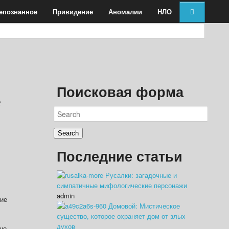
епознанное
Привидение
Аномалии
НЛО
Поисковая форма
е
Последние статьи
Русалки: загадочные и
симпатичные мифологические персонажи
admin
ние
Домовой: Мистическое
существо, которое охраняет дом от злых
духов
не