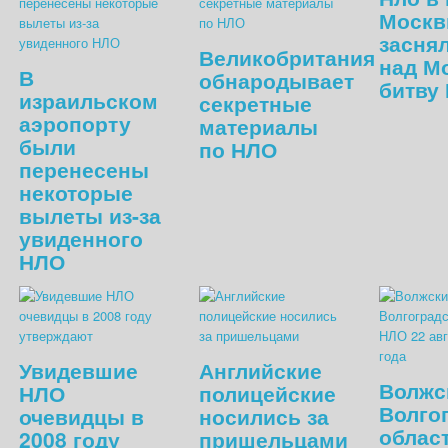
Москв
заснял
Великобритания
над М
В
обнародывает
битву
израильском
секретные
аэропорту
материалы
были
по НЛО
перенесены
некоторые
вылеты из-за
увиденного
НЛО
Увидевшие
Английские
Волжс
НЛО
полицейские
Волго
очевидцы в
носились за
облас
2008 году
пришельцами
,