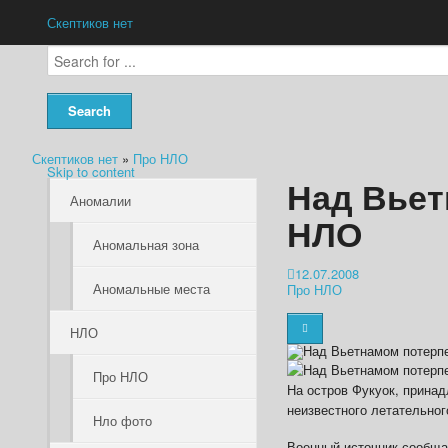
Скептиков нет
Скептиков нет
»
Про НЛО
Skip to content
Над Вьет
Аномалии
НЛО
Аномальная зона
12.07.2008
Аномальные места
Про НЛО
НЛО
Про НЛО
На остров Фукуок, прина
неизвестного летательно
Нло фото
Военный источник сообщае