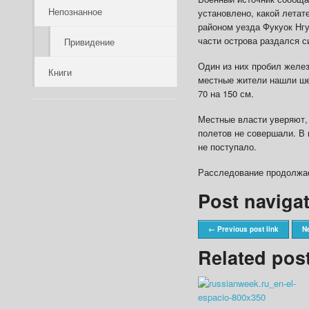
Непознанное
установлено, какой лета
районом уезда Фукуок Нгу
части острова раздался с
Привидение
Один из них пробил желез
Книги
местные жители нашли ше
70 на 150 см.
Местные власти уверяют, 
полетов не совершали. В
не поступало.
Расследование продолжае
Post naviga
← Previous post link
Ne
Related pos