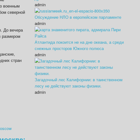
admin
го военным
ебом северной
Обсуждение НЛО в европейском парламенте
admin
. До вечера
л размером
Атлантида покоится не на дне океана, а среди
снежных просторов Южного полюса
данские,
admin
едних стран
Загадочный лес Калифорнии: в таинственном
лесу не действуют законы физики.
admin
 москве: